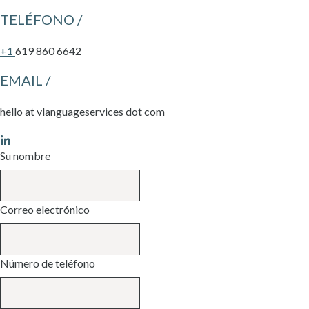
TELÉFONO /
+1
619 860 6642
EMAIL /
hello at vlanguageservices dot com
Leave
Su nombre
this
field
blank
Correo electrónico
Número de teléfono